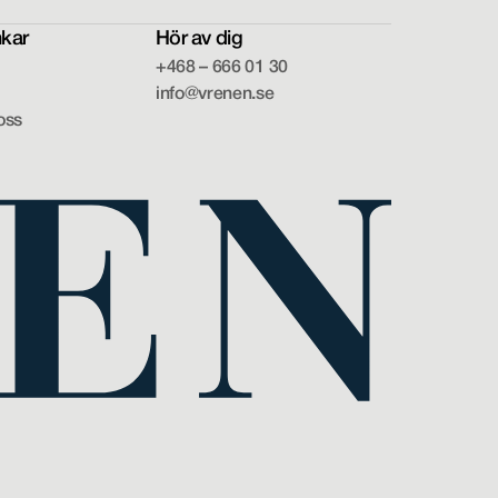
kar
Hör av dig
+468 – 666 01 30
+468 – 666 01 30
info@vrenen.se
oss
info@vrenen.se
oss