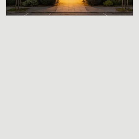
Hållbar 
fastighetsförvaltning: 
så arbetar Vrenen 
långsiktigt med 
befintligt bestånd
Vrenen bygger sitt fastighetsägande på en enkel idé: att 
långsiktigt förvalta och förädla befintliga 
bostadsfastigheter i tillväxtorter kring Stockholm, i stället 
för att jaga snabba exits. Det märks i hur bolaget arbetar 
med proaktiv förvaltning, lokalkännedom och åtgärder 
som gör skillnad både för hyresgäster och för 
fastigheternas värde över tid.