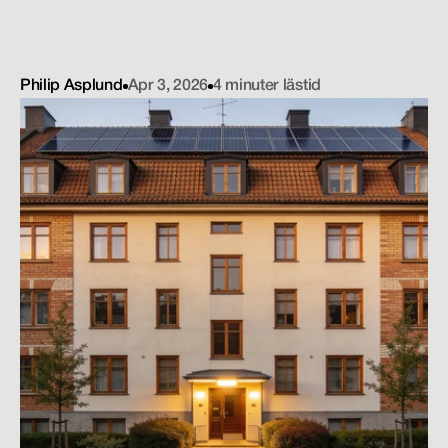
b
e
f
i
n
t
l
i
g
a
h
u
s
,
m
i
n
s
k
a
o
m
f
l
y
t
t
n
i
n
g
o
c
h
g
ö
r
a
d
r
i
f
t
e
n
m
e
r
e
n
e
r
g
i
e
f
f
e
k
t
i
v
.
Philip Asplund
Apr 3, 2026
4 minuter lästid